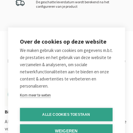
De geschatte leverdatum wordt berekend na het
configureren van je product
Over de cookies op deze website
Waarom Belprinto?
We maken gebruik van cookies om gegevens m.b.t.
de prestaties en het gebruik van deze website te
Leuk dat je bij Belprinto terecht komt om je online druk te
verzamelen & analyseren, om sociale
bestellen. Hier nog eens de voornaamste troeven op een
netwerkfunctionaliteiten aan te bieden en onze
rijtje.
content & advertenties te verbeteren en
personaliseren.
Kom meer te weten
Bijna 100 Jaar Ervaring
ALLE COOKIES TOESTAAN
Al bijna 100 jaar zorgen we bij Graphius voor drukwerk in alle
vormen en maten. Nu kan je online van dezelfde ervaring,
WEIGEREN