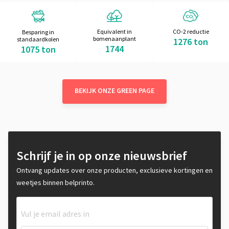
Equivalent in
CO-2 reductie
Besparing in
bomenaanplant
standaardkolen
1276 ton
1744
1075 ton
BEKIJK ONZE GREEN PAGE
Schrijf je in op onze nieuwsbrief
Ontvang updates over onze producten, exclusieve kortingen en
weetjes binnen belprinto.