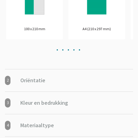
100 x 210 mm
A4 (210 x 297 mm)
Oriëntatie
2
Kleur en bedrukking
3
Materiaaltype
4