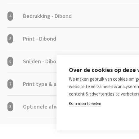
Bedrukking - Dibond
4
Print - Dibond
5
Snijden - Dibond
6
Over de cookies op deze
We maken gebruik van cookies om ge
Print type & aantal (Per versie)
7
website te verzamelen & analyseren
content & advertenties te verbeter
Kom meer te weten
Optionele afwerking
8