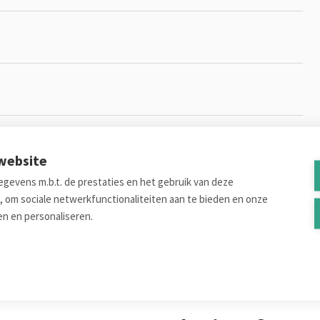
 website
gevens m.b.t. de prestaties en het gebruik van deze
Toon incl. BTW
, om sociale netwerkfunctionaliteiten aan te bieden en onze
en en personaliseren.