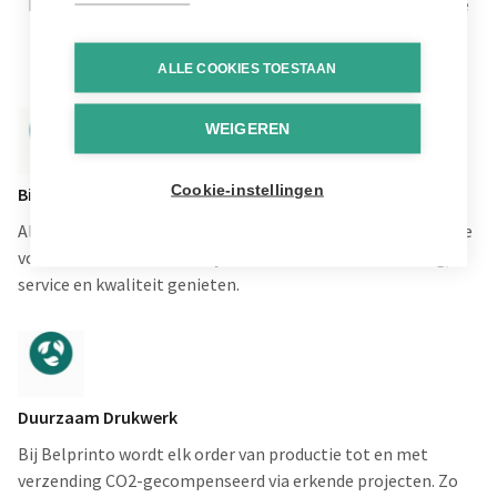
Leuk dat je bij Belprinto terecht komt om je online druk te
bestellen. Hier nog eens de voornaamste troeven op een
rijtje.
ALLE COOKIES TOESTAAN
WEIGEREN
Cookie-instellingen
Bijna 100 Jaar Ervaring
Al bijna 100 jaar zorgen we bij Graphius voor drukwerk in alle
vormen en maten. Nu kan je online van dezelfde ervaring,
service en kwaliteit genieten.
Duurzaam Drukwerk
Bij Belprinto wordt elk order van productie tot en met
verzending CO2-gecompenseerd via erkende projecten. Zo