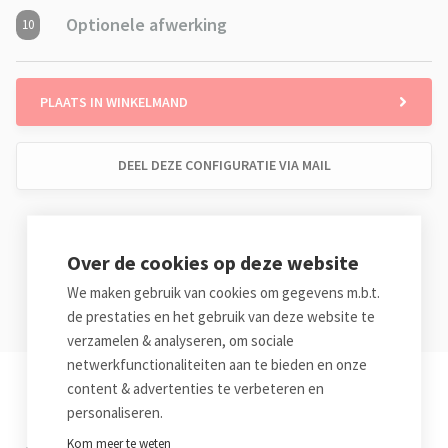
Optionele afwerking
10
PLAATS IN WINKELMAND
DEEL DEZE CONFIGURATIE VIA MAIL
Standaard levering € 0,00 (1 werkdag)
De geschatte leverdatum wordt berekend na het
Over de cookies op deze website
configureren van je product
We maken gebruik van cookies om gegevens m.b.t.
de prestaties en het gebruik van deze website te
verzamelen & analyseren, om sociale
netwerkfunctionaliteiten aan te bieden en onze
content & advertenties te verbeteren en
Waarom Belprinto?
personaliseren.
Kom meer te weten