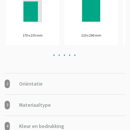
170 x 235 mm
210 x 260 mm
Oriëntatie
2
Materiaaltype
3
Kleur en bedrukking
4