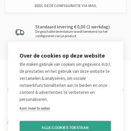
DEEL DEZE CONFIGURATIE VIA MAIL
Standaard levering € 0,00 (1 werkdag)
De geschatte leverdatum wordt berekend na het
configureren van je product
Over de cookies op deze website
We maken gebruik van cookies om gegevens m.b.t.
de prestaties en het gebruik van deze website te
Waarom Belprinto?
verzamelen & analyseren, om sociale
netwerkfunctionaliteiten aan te bieden en onze
Leuk dat je bij Belprinto terecht komt om je online druk te
content & advertenties te verbeteren en
bestellen. Hier nog eens de voornaamste troeven op een
personaliseren.
rijtje.
Kom meer te weten
ALLE COOKIES TOESTAAN