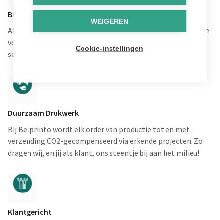
Bijna 100 Jaar Ervaring
WEIGEREN
Al bijna 100 jaar zorgen we bij Graphius voor drukwerk in alle
vormen en maten. Nu kan je online van dezelfde ervaring,
Cookie-instellingen
service en kwaliteit genieten.
Duurzaam Drukwerk
Bij Belprinto wordt elk order van productie tot en met
verzending CO2-gecompenseerd via erkende projecten. Zo
dragen wij, en jij als klant, ons steentje bij aan het milieu!
Klantgericht