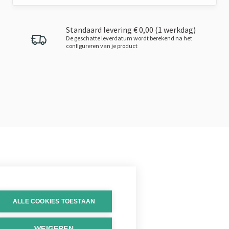
Standaard levering € 0,00 (1 werkdag)
De geschatte leverdatum wordt berekend na het
configureren van je product
 Hier nog
ALLE COOKIES TOESTAAN
Klantgericht
WEIGEREN