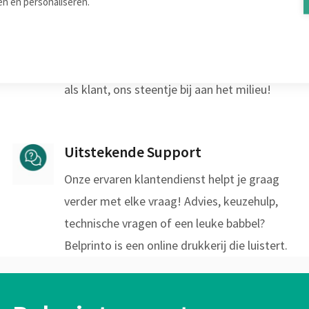
en en personaliseren.
Bij Belprinto wordt elk order van productie
tot en met verzending CO2-gecompenseerd
via erkende projecten. Zo dragen wij, en jij
als klant, ons steentje bij aan het milieu!
Uitstekende Support
Onze ervaren klantendienst helpt je graag
verder met elke vraag! Advies, keuzehulp,
technische vragen of een leuke babbel?
Belprinto is een online drukkerij die luistert.