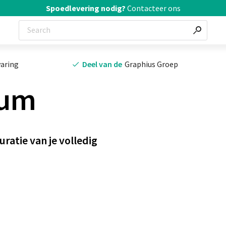
Spoedlevering nodig?
Contacteer ons
varing
Deel van de
Graphius Groep
ium
ratie van je volledig