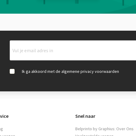
Ik ga akkoord met de algemene privacy voorwaarden
vice
Snel naar
ng
Belprinto by Graphius: Over Ons