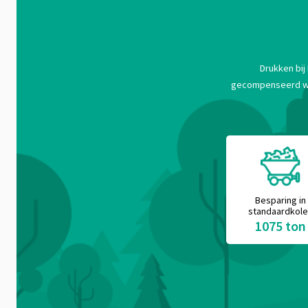
Drukken bij
gecompenseerd word
Besparing in
standaardkol
1075 ton