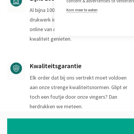
content & advertenties te verbeter
Al bijna 100 jaar zorgen we bij Graphius voor
Kom meer te weten
drukwerk in alle vormen en maten. Nu kan je
online van dezelfde ervaring, service en
kwaliteit genieten.
Kwaliteitsgarantie
Elk order dat bij ons vertrekt moet voldoen
aan onze strenge kwaliteitsnormen. Glipt er
toch een foutje door onze vingers? Dan
herdrukken we meteen.