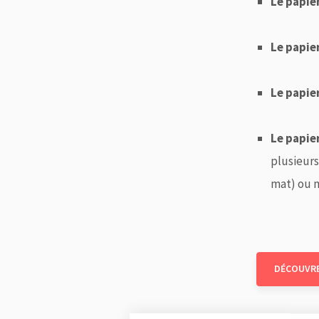
Le papie
Le papie
Le papie
Le papie
plusieurs
mat) ou m
DÉCOUVR