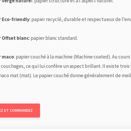
r vergé nature
l: papier structuré et à l’aspect naturel.
r Eco-friendly
: papier recyclé, durable et respectueux de l’e
r Offset blanc
: papier blanc standard.
r maco
: papier couché à la machine (Machine coated). Au cours
 couchages, ce qui lui confère un aspect brillant. Il existe trois
aco mat (mat). Le papier couché donne généralement de meille
EZ ET COMMANDEZ