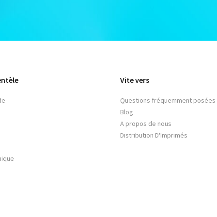
entèle
Vite vers
de
Questions fréquemment posées
Blog
A propos de nous
Distribution D'Imprimés
nique