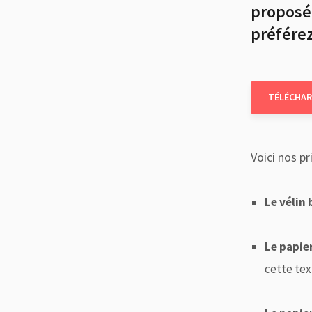
proposé 
préférez
TÉLÉCHAR
Voici nos pr
Le vélin 
Le papie
cette tex