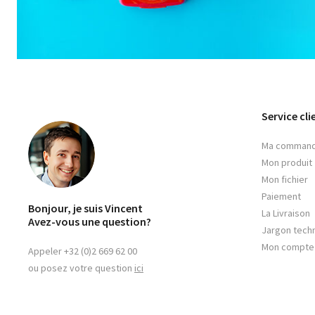
Service cli
Ma comman
Mon produit
Mon fichier
Paiement
Bonjour, je suis Vincent
La Livraison
Avez-vous une question?
Jargon tech
Mon compte
Appeler +32 (0)2 669 62 00
ou posez votre question
ici