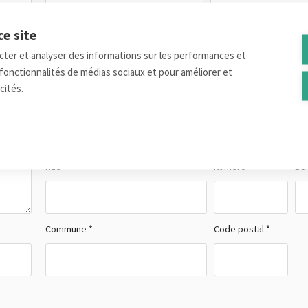
ce site
Téléphone *
E-mail *
ecter et analyser des informations sur les performances et
es fonctionnalités de médias sociaux et pour améliorer et
cités.
Pays *
Rue *
Numéro *
Boî
Commune *
Code postal *